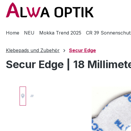
m Hauptinhalt springen
Zur Suche springen
Zur Hauptnavigation springen
Home
NEU
Mokka Trend 2025
CR 39 Sonnenschut
Klebepads und Zubehör
Secur Edge
Secur Edge | 18 Millime
Bildergalerie überspringen